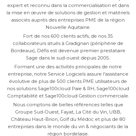
expert et reconnu dans la commercialisation et dans
la mise en œuvre de solutions de gestion et matériels
associés auprès des entreprises PME de la région
Nouvelle Aquitaine.
SERVICE
CONSULTING
Fort de nos 600 clients actifs, de nos 35
collaborateurs situés à Gradignan (périphérie de
GUIDES
Bordeaux), Défis est devenue premier prestataire
Sage dans le sud-ouest depuis 2005.
LIVRES BLANCS
Formant une des activités principales de notre
INFOGRAPHIE
entreprise, notre Service Logiciels assure l’assistance
évolutive de plus de 500 clients PME utilisateurs de
FICHES PRODUITS
nos solutions Sage100cloud Paie & RH, Sage100cloud
Comptabilité et Sage100cloud Gestion commerciale.
Nous comptons de belles références telles que
Groupe Sud-Ouest, Fayat, La Cité du Vin, UBB,
Château Haut-Brion, Golf du Médoc et plus de 80
entreprises dans le monde du vin & négociants de la
région bordelaise.