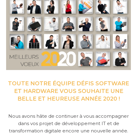
SERVICE
CONSULTING
GUIDES
LIVRES BLANCS
INFOGRAPHIE
TOUTE NOTRE ÉQUIPE DÉFIS SOFTWARE
FICHES PRODUITS
ET HARDWARE VOUS SOUHAITE UNE
BELLE ET HEUREUSE ANNÉE 2020 !
Nous avons hâte de continuer à vous accompagner
dans vos projet de développement IT et de
transformation digitale encore une nouvelle année.