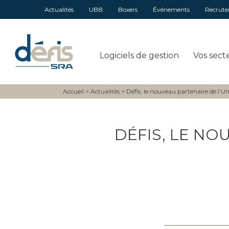
Actualités
UBB
Boxers
Événements
Recrut
Logiciels de gestion
Vos sect
Accueil
>
Actualités
>
Défis, le nouveau partenaire de l’
DÉFIS, LE NO