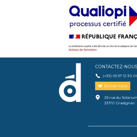
CONTACTEZ-NOU
(+33) 05 57 12 30 0
Écrivez-nous
26 rue du Solariu
33170 Gradignan