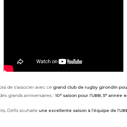
oisi de s’associer avec ce
grand club de rugby girondin pou
e
e
 des grands anniversaires :
10
saison pour l’UBB, 5
année en
ts, Défis souhaite
une excellente saison à l’équipe de l’UB