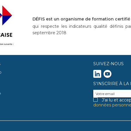
DÉFIS est un organisme de formation certifié
qui respecte les indicateurs qualité définis pa
septembre 2018
S
SUIVEZ-NOUS
0
S'INSCRIRE À L
m
J’ai lu et acce
données personnel