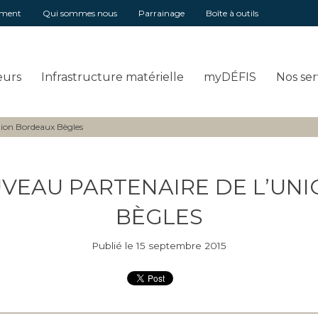
ement
Qui sommes nous
Parrainage
Boîte à outils
eurs
Infrastructure matérielle
myDÉFIS
Nos ser
Union Bordeaux Bègles
UVEAU PARTENAIRE DE L’U
BÈGLES
Publié le 15 septembre 2015