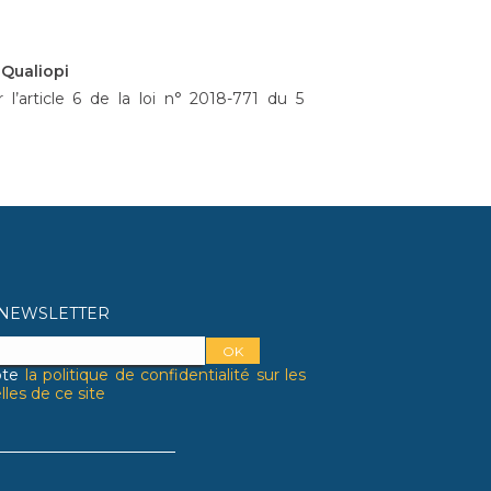
 Qualiopi
r l’article 6 de la loi n° 2018-771 du 5
A NEWSLETTER
pte
la politique de confidentialité sur les
les de ce site