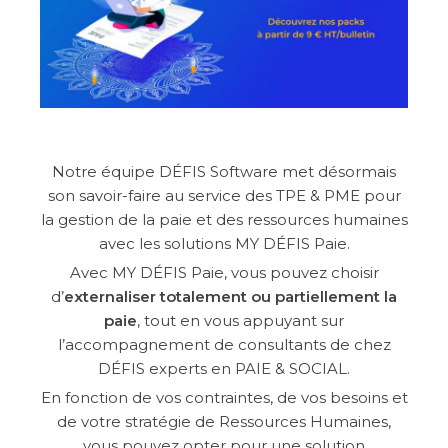
SERVICE
CONSULTING
GUIDES
Notre équipe DÉFIS Software met désormais
son savoir-faire au service des TPE & PME pour
LIVRES BLANCS
la gestion de la paie et des ressources humaines
INFOGRAPHIE
avec les solutions MY DÉFIS Paie.
Avec MY DÉFIS Paie, vous pouvez choisir
FICHES PRODUITS
d’
externaliser totalement ou partiellement la
paie
, tout en vous appuyant sur
l’accompagnement de consultants de chez
DÉFIS experts en PAIE & SOCIAL.
En fonction de vos contraintes, de vos besoins et
de votre stratégie de Ressources Humaines,
vous pouvez opter pour une solution