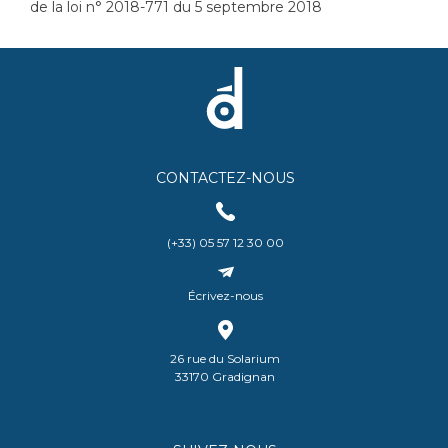
de la loi n° 2018-771 du 5 septembre 2018
SERVICE
CONSULTING
GUIDES
CONTACTEZ-NOUS
LIVRES BLANCS
INFOGRAPHIE
(+33) 05 57 12 30 00
FICHES PRODUITS
Écrivez-nous
26 rue du Solarium
33170 Gradignan