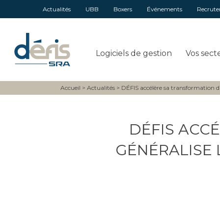
Actualités
UBB
Boxers
Événements
Recrut
Logiciels de gestion
Vos sect
Accueil
>
Actualités
>
DÉFIS accélère sa transformation dig
DÉFIS ACC
GÉNÉRALISE 