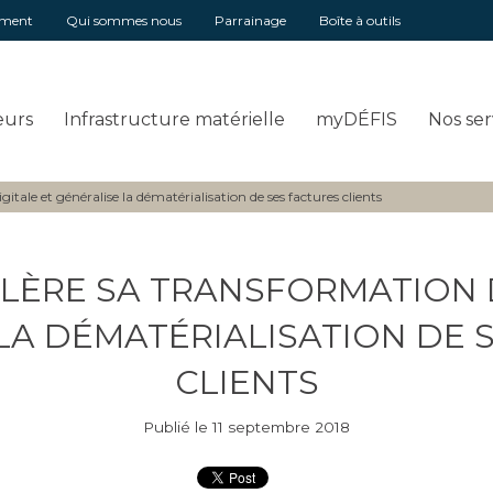
ement
Qui sommes nous
Parrainage
Boîte à outils
eurs
Infrastructure matérielle
myDÉFIS
Nos ser
itale et généralise la dématérialisation de ses factures clients
ÉLÈRE SA TRANSFORMATION D
LA DÉMATÉRIALISATION DE 
CLIENTS
Publié le 11 septembre 2018