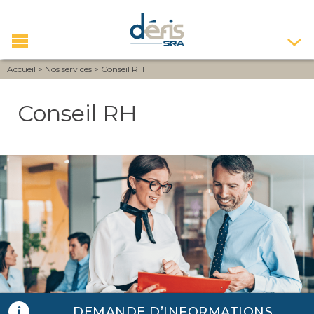
Accueil
>
Nos services
>
Conseil RH
Conseil RH
DEMANDE D’INFORMATIONS