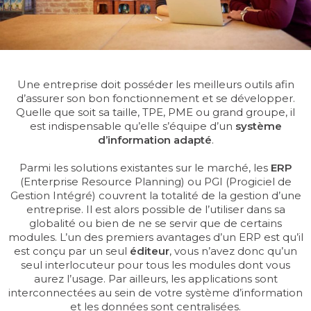
SERVICE
CONSULTING
Une entreprise doit posséder les meilleurs outils afin
d’assurer son bon fonctionnement et se développer.
GUIDES
Quelle que soit sa taille, TPE, PME ou grand groupe, il
est indispensable qu’elle s’équipe d’un
système
LIVRES BLANCS
d’information adapté
.
INFOGRAPHIE
Parmi les solutions existantes sur le marché, les
ERP
(Enterprise Resource Planning) ou PGI (Progiciel de
Gestion Intégré) couvrent la totalité de la gestion d’une
FICHES PRODUITS
entreprise. Il est alors possible de l’utiliser dans sa
globalité ou bien de ne se servir que de certains
modules. L’un des premiers avantages d’un ERP est qu’il
est conçu par un seul
éditeur
, vous n’avez donc qu’un
seul interlocuteur pour tous les modules dont vous
aurez l’usage. Par ailleurs, les applications sont
interconnectées au sein de votre système d’information
et les données sont centralisées.